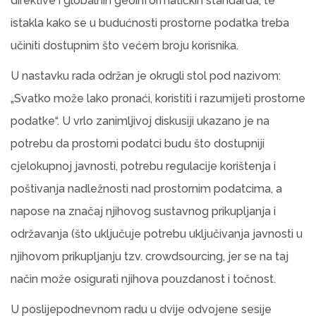
direktive i globalnih geoinformatičkih standarda, te
istakla kako se u budućnosti prostorne podatka treba
učiniti dostupnim što većem broju korisnika.
U nastavku rada održan je okrugli stol pod nazivom:
„Svatko može lako pronaći, koristiti i razumijeti prostorne
podatke“. U vrlo zanimljivoj diskusiji ukazano je na
potrebu da prostorni podatci budu što dostupniji
cjelokupnoj javnosti, potrebu regulacije korištenja i
poštivanja nadležnosti nad prostornim podatcima, a
napose na značaj njihovog sustavnog prikupljanja i
održavanja (što uključuje potrebu uključivanja javnosti u
njihovom prikupljanju tzv. crowdsourcing, jer se na taj
način može osigurati njihova pouzdanost i točnost.
U poslijepodnevnom radu u dvije odvojene sesije