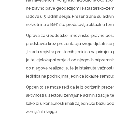
Na navedenom Kongresu nazočilo je oko 200 stru
neizravno bave geodezijom i katastarsko-zeml
radova u 5 radnih sesija. Prezentirane su aktiv
nekretnina u BiH“, što predstavlja aktualnu temu
Uprava za Geodetsko i imovinsko-pravne posl
predstavila kroz prezentaciju svoje djelatnice
„Izrada registra prostornih jedinica na primjeru 
je taj cjelokupni projekt od njegovih pripremni
do njegove realizacije, te je istaknuta važnost
jedinica na područjima jedinica lokalne samou
Općenito se može reći da je iz održanih prezent
aktivnosti u sektoru zemljišne administracije t
kako bi u konačnosti imali zajedničku bazu pod
zemljišnih knjiga.