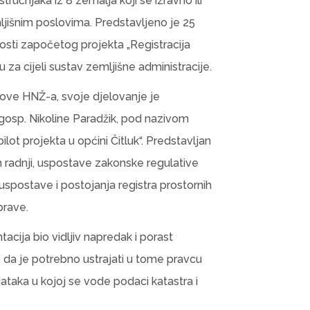
čnjaka iz 8 zemalja koji se izravno ili
jišnim poslovima. Predstavljeno je 25
nosti započetog projekta „Registracija
 za cijeli sustav zemljišne administracije.
ove HNŽ-a, svoje djelovanje je
 gosp. Nikoline Paradžik, pod nazivom
pilot projekta u općini Čitluk“. Predstavljan
h radnji, uspostave zakonske regulative
 uspostave i postojanja registra prostornih
prave.
acija bio vidljiv napredak i porast
e da je potrebno ustrajati u tome pravcu
ataka u kojoj se vode podaci katastra i